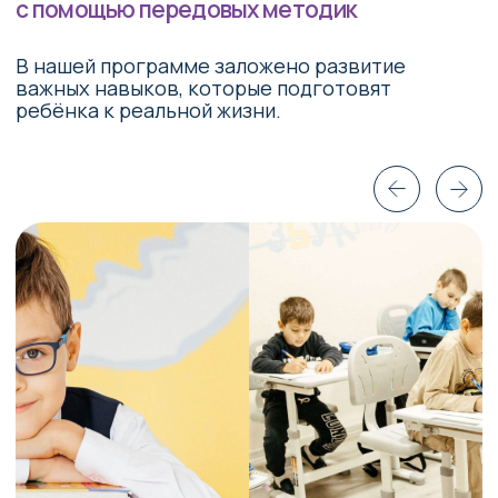
Забота о родителях
Вам не придётся делать «домашку» по
ночам, составлять презентации,
переживать из-за неуспеваемости. Все
заботы на наших плечах.
Развитие soft skills
Особое внимание мы уделяем развитию
критического мышления, креативности,
финансовой грамотности, тайм-
менеджмента.
Развиваем эмоциональный интеллект,
успешность — основанную на умении
понимать свои эмоции и управлять ими.