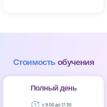
Пробное обучение
05
Приступить к обучению
Фото
галерея