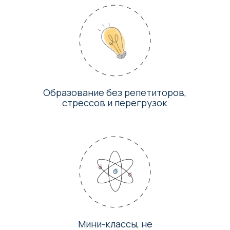
Современное
образование
с заботой о
ребенке
Высокие академические знания
без репетиторов
Мы придерживаемся баланса между высокими
академическими результатами и вниманием к
личности и интересам каждого ребенка в
атмосфере комфорта. Найти талант и зажечь
искорку любви к знаниям — наша цель.
Развиваем личность ребенка
с помощью передовых методик
В нашей программе заложено развитие
важных навыков, которые подготовят
ребёнка к реальной жизни.