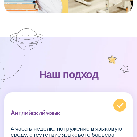
Не вешаем «ярлыки», не
выделяем «любимчиков»
Педагоги создают здоровую и
развивающую среду. Наша цель —
раскрыть потенциал каждого ребёнка.
Баланс учебы и отдыха,
сложного и простого
Сделаем домашнее задание, физические
упражнения, погуляем на свежем
воздухе.