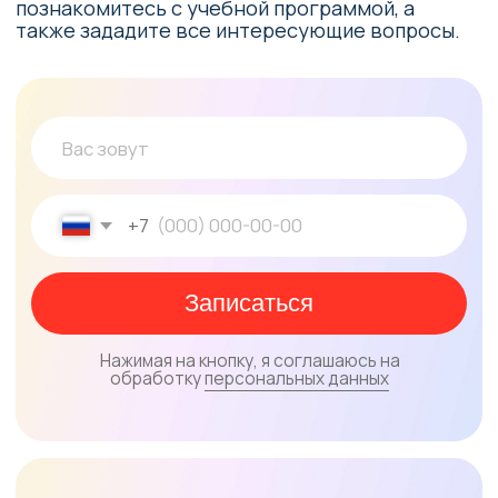
день
с 9:00 до 13:30
14 500 ₽ / месяц
! учебный сезон — 10 месяцев
Оставить заявку
Скидки и льготы
Скидка 15% на обучение для
многодетных семей или участников
СВО.
Скидка 10% на второго ребенка семьи.
* скидки не суммируются
Материнский капитал и налоговый вычет