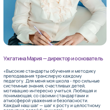
Остались вопросы?
Свяжитесь с нами
+7 (928) 220-45-59
График работы
пн — пт: с 8:30 до 18:30
сб: с 9:00 до 17:00
Адрес
г. Пятигорск
ул. Первомайская, д. 70