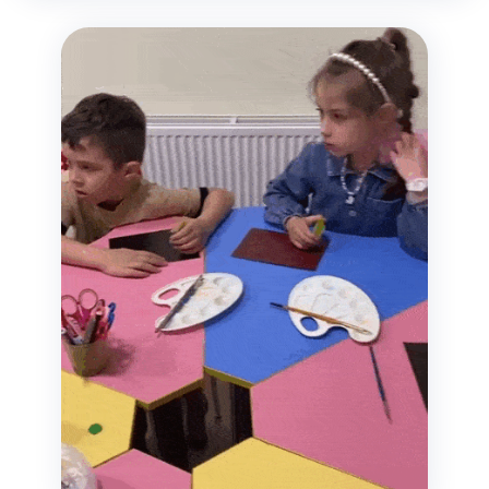
развитию детей будущего!»
Лицензированный центр
дополнительного образования «ЗНАЙКА»
Наша команда знает, как найти подход к
каждому ребенку, как сделать процесс
обучения интересным и полезным, как
поддержать и помочь на всем пути обучения.
Связаться с директором
Как поступить к нам?
01