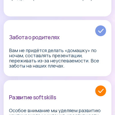
Классическое обучение,
но
с другим качеством
знаний
Программа составлена с учетом
рекомендаций ФГОС. Ребёнок получает
все знания, соответствующие возрасту.
“Нулевой класс”
Ребята привыкают к школьному режиму
без отрыва от детства, в дальнейшем им
не потребуется адаптация.