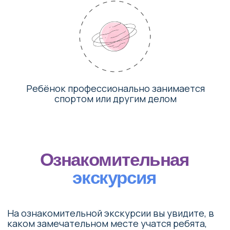
Стоимость
обучения
Полный день
с 9:00 до 17:30
21 900 ₽ / месяц
! учебный сезон — 10 месяцев
Оставить заявку
Сокращенный