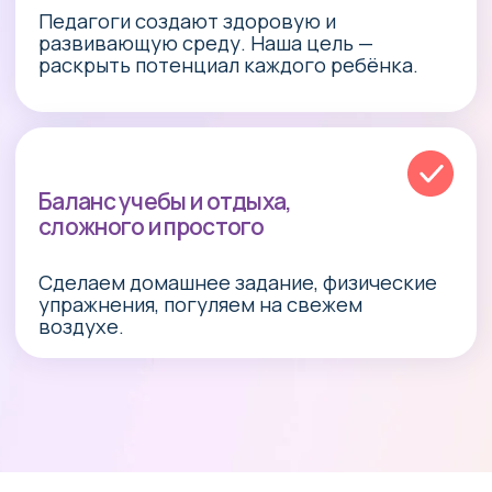
Для счастливых родителей — все
занятия в центре, не нужно
вечером ездить на секции и
кружки.
Что предлагаем?
Сильную программу по подготовке
к школе.
Комфортные условия пребывания
без стресса.
Всестороннее развитие детей:
язык, творчество, эмоциональный
интеллект.
Дополнительные занятия
(входят в стоимость)
Арт-студия (творчество,
живопись)
Эмоциональный интеллект
Читайка
Школа опытов
Мир вокруг нас