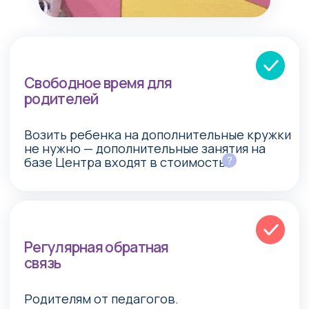
Оставить
заявку
02
Пройти тестирование
03
Встреча с родителями
04