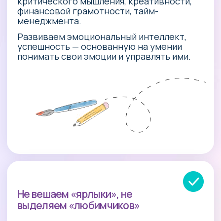
Учебный сезон
10 месяцев, с сентября по июнь
Два формата посещения:
9:00 — 13:30
9:00 — 17:30
Попробуйте
бесплатно
3-х часовой пробный день
Для кого?
Если в саду скучно, а в школу рано.
Для тех, чьи дети не спят днём.
Усиленная подготовка к школе.