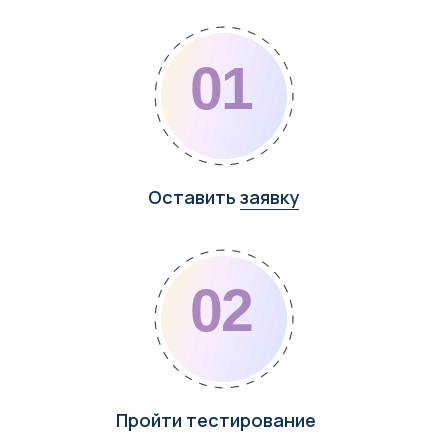
© 2019—2026
ИП Ужгатина М.Г.
ИНН 263203926188 / ОГРНИП 309263210000063
Адрес: РФ, Ставропольский край, г. Пятигорск
maria-uzhgatina@yandex.ru
Политика обработки персональных данных
Согласие на обработку
персональных данных пользователя
Соглаcие на получение
рекламно-информационных
материалов
Все цены на сайте приведены как справочная
информация и не являются публичной офертой
Создание сайта