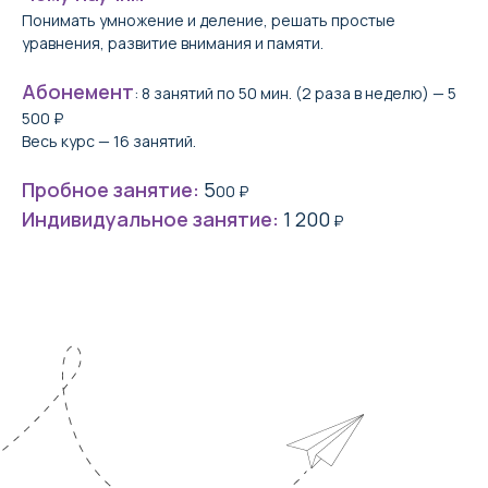
Понимать умножение и деление, решать простые
уравнения, развитие внимания и памяти.
Абонемент
: 8 занятий по 50 мин. (2 раза в неделю) — 5
500 ₽
Оставьте заявку
Весь курс — 16 занятий.
и получите пробное
Пробное занятие:
5
занятие
в подарок
00 ₽
Индивидуальное занятие:
1 200
₽
Оставить заявку