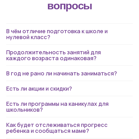
В чём отличие подготовка к школе и
нулевой класс?
Продолжительность занятий для
каждого возраста одинаковая?
Наверх ↑
В год не рано ли начинать заниматься?
Есть ли акции и скидки?
© 2019—2026
ИП Ужгатина М.Г.
ИНН 263203926188 / ОГРНИП 309263210000063
Адрес: РФ, Ставропольский край, г. Пятигорск
Есть ли программы на каникулах для
maria-uzhgatina@yandex.ru
школьников?
Политика обработки персональных данных
Как будет отслеживаться прогресс
Согласие на обработку
ребенка и сообщаться маме?
персональных данных пользователя
Соглаcие на получение