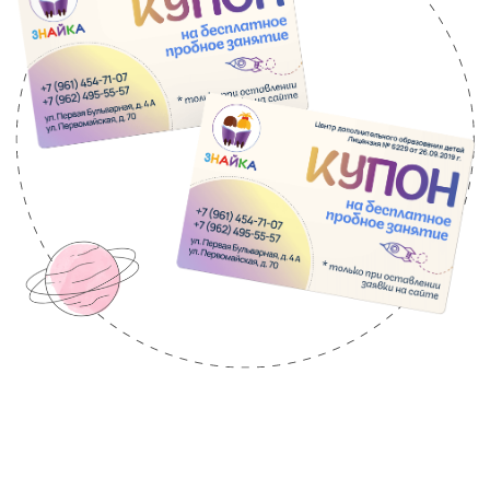
занятий для всех, поэтому предлагаем
гибкий график, который позволит
выбрать удобное время для развития
вашего ребёнка.
Посмотреть расписание
Прайс-лист
У нас доступны выгодные абонементы на
групповые занятия. При этом вы всегда
можете пройти пробный урок перед
приобретением абонемента.
Посмотреть прайс-лист
Сведения об образовательной
организации